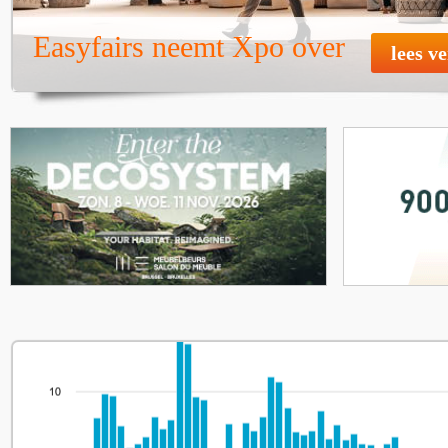
Easyfairs neemt Xpo over
lees v