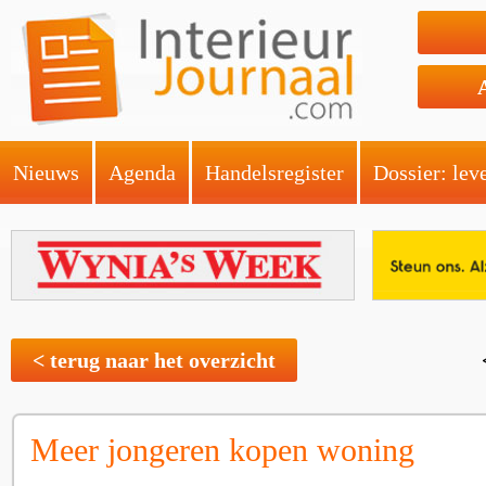
Nieuws
Agenda
Handelsregister
Dossier: lev
< terug naar het overzicht
Meer jongeren kopen woning