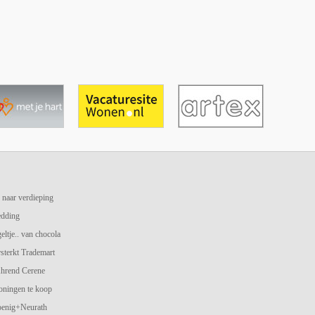
 naar verdieping
edding
geltje.. van chocola
terkt Trademart
hrend Cerene
oningen te koop
oenig+Neurath