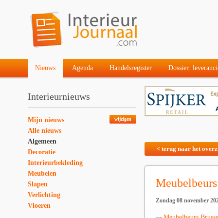
Nieuws
Agenda
Handelsregister
Dossier: leveranci
Interieurnieuws
Mijn nieuws
wijzigen
Alle nieuws
Algemeen
< terug naar het overz
Decoratie
Interieurbekleding
Meubelen
Meubelbeurs
Slapen
Verlichting
Zondag 08 november 20
Vloeren