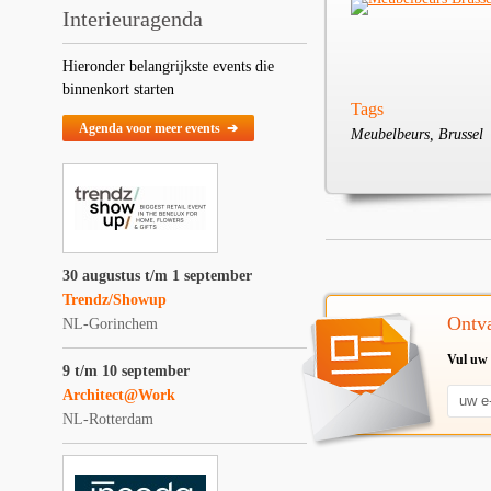
Interieuragenda
Hieronder belangrijkste events die
binnenkort starten
Tags
Agenda voor meer events ➔
Meubelbeurs, Brussel
30 augustus t/m 1 september
Trendz/Showup
Ontva
NL-Gorinchem
Vul uw 
9 t/m 10 september
Architect@Work
NL-Rotterdam