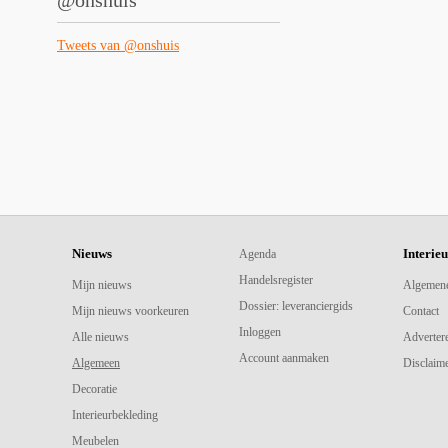
@onshuis
Tweets van @onshuis
Nieuws
Interie
Agenda
Handelsregister
Mijn nieuws
Algemen
Dossier: leveranciergids
Mijn nieuws voorkeuren
Contact
Inloggen
Alle nieuws
Adverter
Account aanmaken
Algemeen
Disclaime
Decoratie
Interieurbekleding
Meubelen