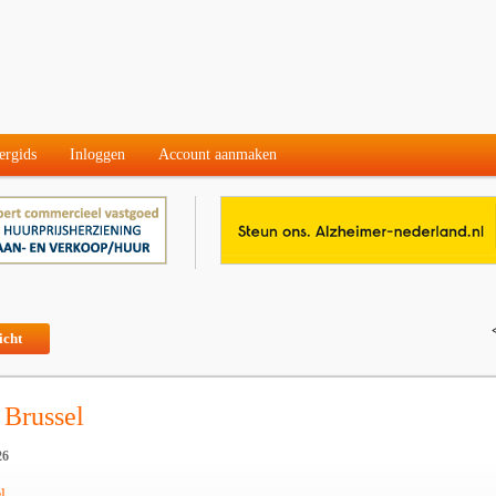
ergids
Inloggen
Account aanmaken
icht
 Brussel
26