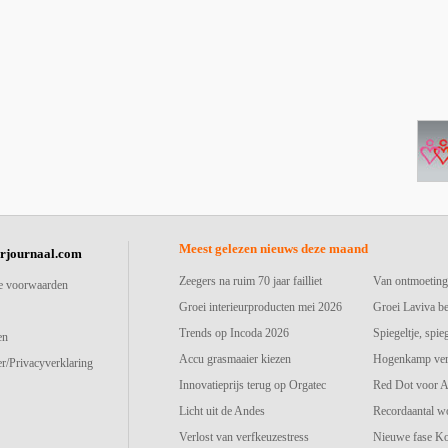
Meest gelezen nieuws deze maand
urjournaal.com
Zeegers na ruim 70 jaar failliet
Van ontmoeting
e voorwaarden
Groei interieurproducten mei 2026
Groei Laviva b
Trends op Incoda 2026
Spiegeltje, spie
en
Accu grasmaaier kiezen
Hogenkamp vers
r/Privacyverklaring
Innovatieprijs terug op Orgatec
Red Dot voor A
Licht uit de Andes
Recordaantal w
Verlost van verfkeuzestress
Nieuwe fase K