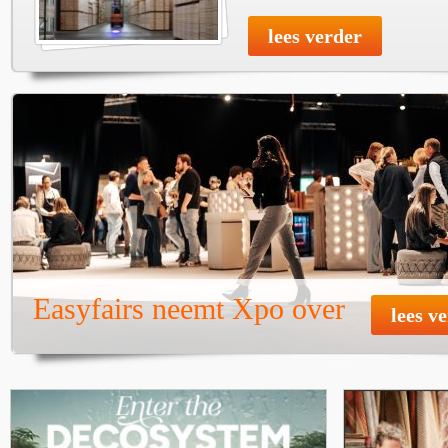
lees verder
Easyfairs neemt Xpo over
lees v