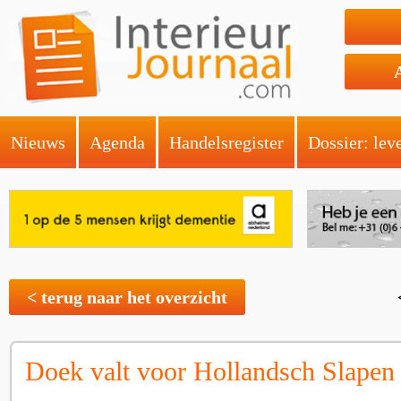
Nieuws
Agenda
Handelsregister
Dossier: lev
< terug naar het overzicht
Doek valt voor Hollandsch Slapen