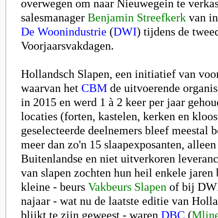
overwegen om naar Nieuwegein te verkas
salesmanager
Benjamin Streefkerk
van in
De Woonindustrie
(
DWI
) tijdens de twee
Voorjaarsvakdagen.
Hollandsch Slapen, een initiatief van voo
waarvan het
CBM
de uitvoerende organisa
in 2015 en werd 1 à 2 keer per jaar geho
locaties (forten, kastelen, kerken en kloos
geselecteerde deelnemers bleef meestal be
meer dan zo'n 15 slaapexposanten, alleen
Buitenlandse en niet uitverkoren leveranc
van slapen zochten hun heil enkele jaren 
kleine - beurs
Vakbeurs Slapen
of bij DW
najaar - wat nu de laatste editie van Hol
blijkt te zijn geweest - waren
DBC
(
Mlin