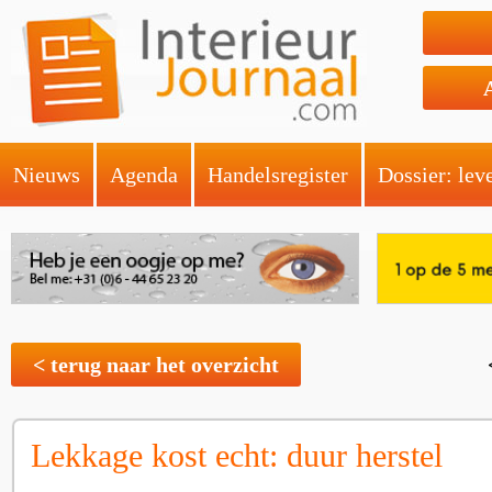
Nieuws
Agenda
Handelsregister
Dossier: lev
< terug naar het overzicht
Lekkage kost echt: duur herstel