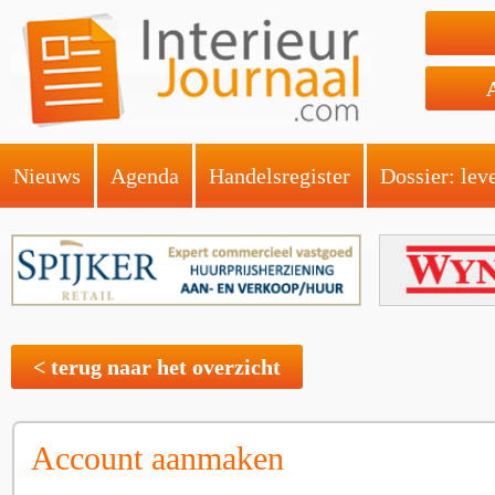
Nieuws
Agenda
Handelsregister
Dossier: lev
< terug naar het overzicht
Account aanmaken