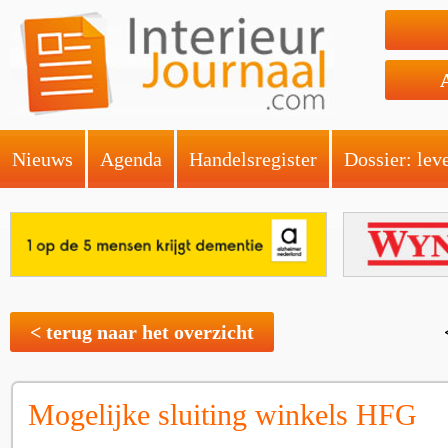
Nieuws
Agenda
Handelsregister
Dossier: lev
< terug naar het overzicht
Mogelijke sluiting winkels HFG