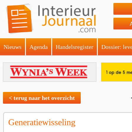
Nieuws
Agenda
Handelsregister
Dossier: lev
< terug naar het overzicht
Generatiewisseling