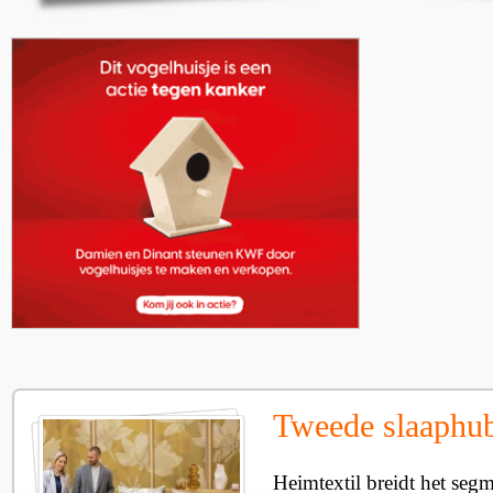
Tweede slaaphub
Heimtextil breidt het seg