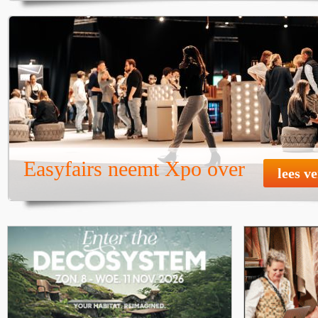
Easyfairs neemt Xpo over
lees v