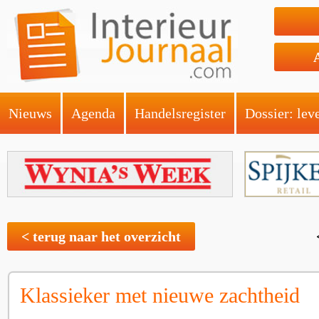
Nieuws
Agenda
Handelsregister
Dossier: lev
< terug naar het overzicht
Klassieker met nieuwe zachtheid