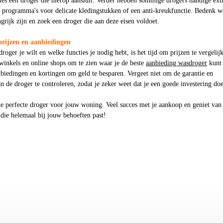
ies een droger die hierop aansluit. Verder hebben sommige drogers handige ext
le programma's voor delicate kledingstukken of een anti-kreukfunctie. Bedenk w
ngrijk zijn en zoek een droger die aan deze eisen voldoet.
prijzen en aanbiedingen
roger je wilt en welke functies je nodig hebt, is het tijd om prijzen te vergelij
 winkels en online shops om te zien waar je de beste
aanbieding wasdroger
kunt
biedingen en kortingen om geld te besparen. Vergeet niet om de garantie en
 de droger te controleren, zodat je zeker weet dat je een goede investering doe
de perfecte droger voor jouw woning. Veel succes met je aankoop en geniet van
die helemaal bij jouw behoeften past!