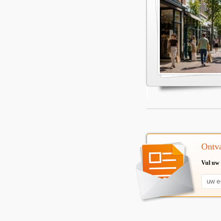
Ontva
Vul uw 