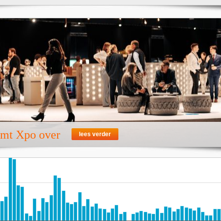
emt Xpo over
lees verder