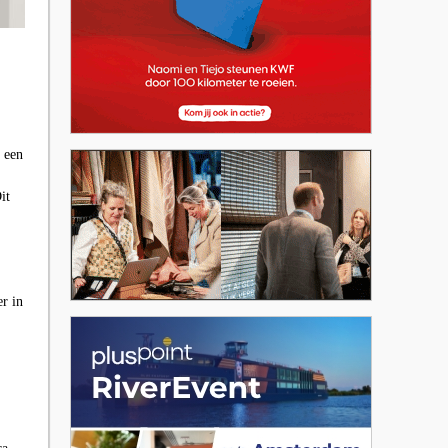
s een
it
r in