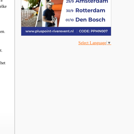
ra
elke
ken.
Select Language
▼
t.
 het