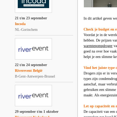
21 t/m 23 september
In dit artikel geven w
Incoda
Check je budget en e
NL-Gorinchem
Voordat je in de werel
hebben. De prijzen van
warmtepompdroger
va
goed na over hoe vaak 
helpt je een slimme k
22 t/m 24 september
Vind het juiste type 
Riverevent België
Drogers zijn er in ve
B-Gent-Antwerpen-Brussel
types zijn condensdro
aanschaf, maar verbru
gebruiken een slimme t
maakt. Als energiezuin
Let op capaciteit en 
29 september t/m 1 oktober
De capaciteit van een