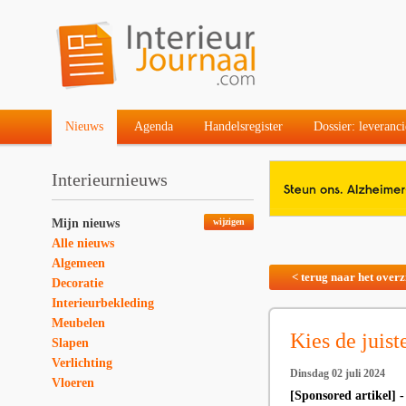
Nieuws
Agenda
Handelsregister
Dossier: leveranci
Interieurnieuws
Mijn nieuws
wijzigen
Alle nieuws
Algemeen
< terug naar het overz
Decoratie
Interieurbekleding
Meubelen
Kies de juist
Slapen
Verlichting
Dinsdag 02 juli 2024
Vloeren
[Sponsored artikel] -