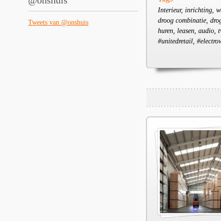
@onshuis
Interieur, inrichting,
droog combinatie, dro
Tweets van @onshuis
huren, leasen, audio, t
#unitedretail, #electro