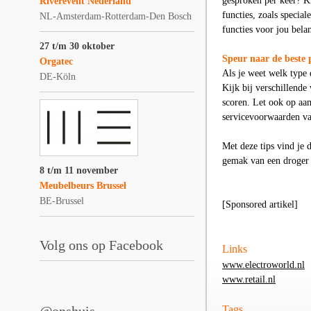
gesproken per keer? K
Riverevent Nederland
functies, zoals specia
NL-Amsterdam-Rotterdam-Den Bosch
functies voor jou bela
27 t/m 30 oktober
Speur naar de beste 
Orgatec
Als je weet welk type d
DE-Köln
Kijk bij verschillende
scoren. Let ook op aan
servicevoorwaarden van
Met deze tips vind je 
gemak van een droger 
8 t/m 11 november
Meubelbeurs Brussel
BE-Brussel
[Sponsored artikel]
Volg ons op Facebook
Links
www.electroworld.nl
www.retail.nl
Tags