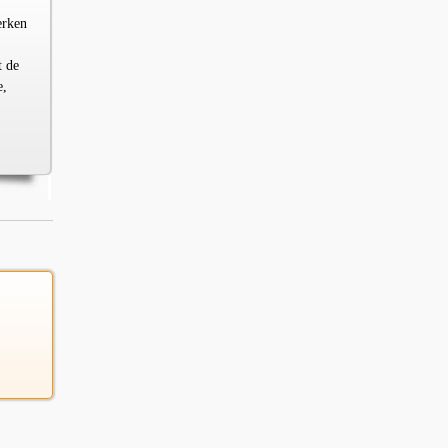
erken
t de
e,