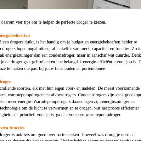
e daarom vier tips om te helpen de perfecte droger te kiezen.
nergiebehoeften
d van drogers duikt, is het handig om je budget en energiebehoeften helder te
 drogers lopen nogal uiteen, afhankelijk van merk, capaciteit en functies. Zo i
ak energiezuiniger dan een condensdroger, maar in aanschaf wat duurder. Denk
je de droger gaat gebruiken en hoe belangrijk energie-efficiëntie voor jou is. D
euze te maken die past bij jouw huishouden en portemonnee.
droger
rschillende soorten, elk met hun eigen voor- en nadelen. De meest voorkomende
gers, warmtepompdrogers en afvoerdrogers. Condensdrogers zijn vaak goedkope
iken meer energie. Warmtepompdrogers daarentegen zijn energiezuiniger en
echnologie om de lucht te verwarmen en te drogen, wat het proces efficiënter
igheid een prioriteit voor je is, ga dan voor een warmtepompdroger.
extra functies
 droger is ook iets om goed over na te denken. Hoeveel was droog je normaal