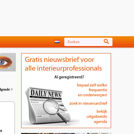
lgende >
as