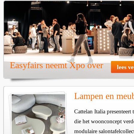
Easyfairs neemt Xpo over
lees v
Lampen en meube
Cattelan Italia presenteer
die het woonconcept verde
modulaire salontafelcollec