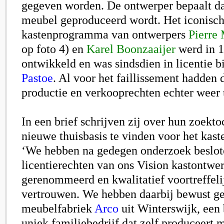
gegeven worden. De ontwerper bepaalt d
meubel geproduceerd wordt. Het iconisc
kastenprogramma van ontwerpers
Pierre
op foto 4)
en
Karel Boonzaaijer
werd in 
ontwikkeld en was sindsdien in licentie b
Pastoe
. Al voor het faillissement hadden
productie en verkooprechten echter wee
In een brief schrijven zij over hun zoekt
nieuwe thuisbasis te vinden voor het ka
‘We hebben na gedegen onderzoek beslo
licentierechten van ons Vision kastontwer
gerenommeerd en kwalitatief voortreffelij
vertrouwen. We hebben daarbij bewust g
meubelfabriek
Arco
uit Winterswijk, een 
uniek familiebedrijf dat zelf produceert m