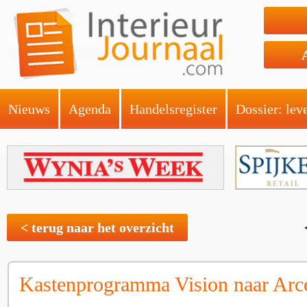
Nieuws
Agenda
Handelsregister
Dossier: lev
< terug naar het overzicht
Kastenprogramma Vision naar Arc