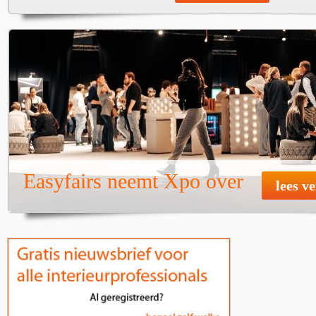
Easyfairs neemt Xpo over
lees v