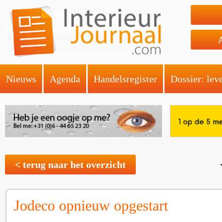
Nieuws
Agenda
Handelsregister
Dossier: lev
< terug naar het overzicht
Jodeco opnieuw opgestart