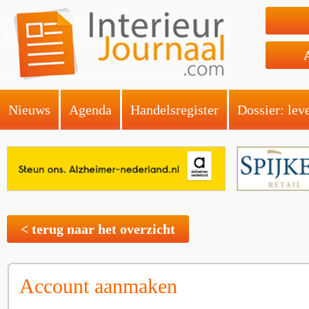
Nieuws
Agenda
Handelsregister
Dossier: lev
< terug naar het overzicht
Account aanmaken