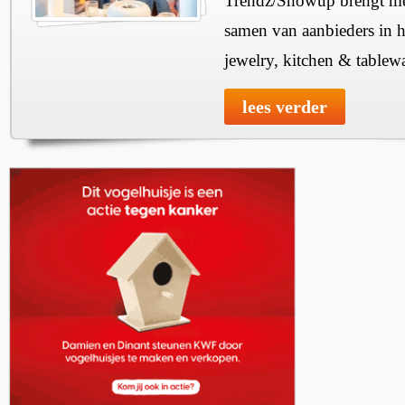
Trendz/Showup brengt mee
samen van aanbieders in h
jewelry, kitchen & tablewa
lees verder