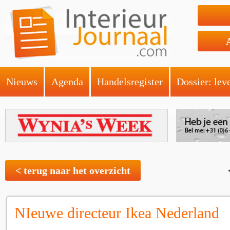
Nieuws
Agenda
Handelsregister
Dossier: lev
< terug naar het overzicht
NIeuwe directeur Ikea Nederland