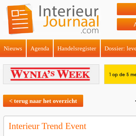
Nieuws
Agenda
Handelsregister
Dossier: lev
< terug naar het overzicht
Interieur Trend Event