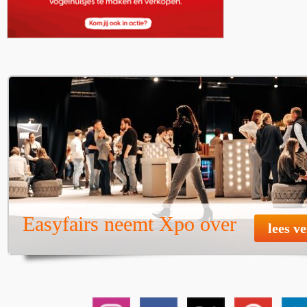
Easyfairs neemt Xpo over
lees v