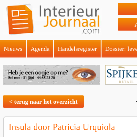
Nieuws
Agenda
Handelsregister
Dossier: lev
< terug naar het overzicht
Insula door Patricia Urquiola