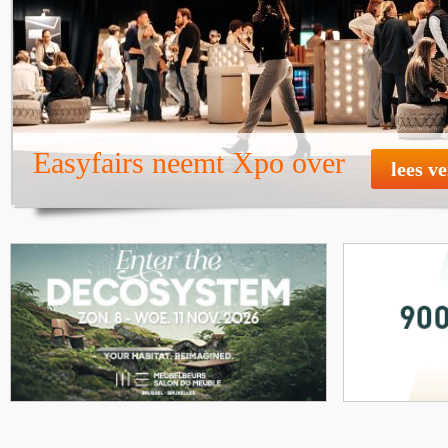
Easyfairs neemt Xpo over
lees v