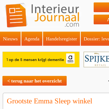
Nieuws
Agenda
Handelsregister
Dossier: lev
< terug naar het overzicht
Grootste Emma Sleep winkel