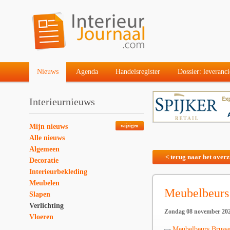
Nieuws
Agenda
Handelsregister
Dossier: leveranci
Interieurnieuws
Mijn nieuws
wijzigen
Alle nieuws
Algemeen
< terug naar het overz
Decoratie
Interieurbekleding
Meubelen
Meubelbeurs
Slapen
Verlichting
Zondag 08 november 20
Vloeren