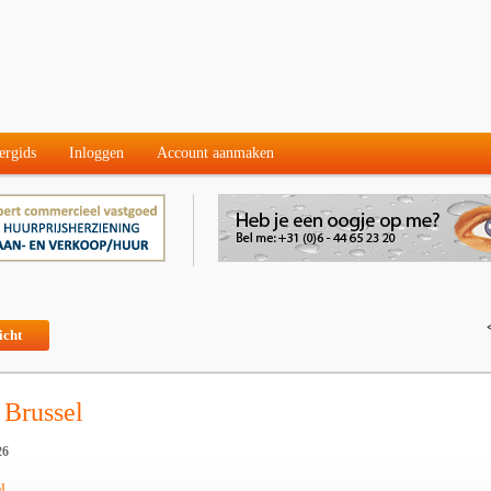
ergids
Inloggen
Account aanmaken
icht
 Brussel
26