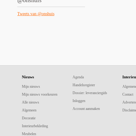
@onshuis
Tweets van @onshuis
Nieuws
Interie
Agenda
Handelsregister
Mijn nieuws
Algemen
Dossier: leveranciergids
Mijn nieuws voorkeuren
Contact
Inloggen
Alle nieuws
Adverter
Account aanmaken
Algemeen
Disclaime
Decoratie
Interieurbekleding
Meubelen