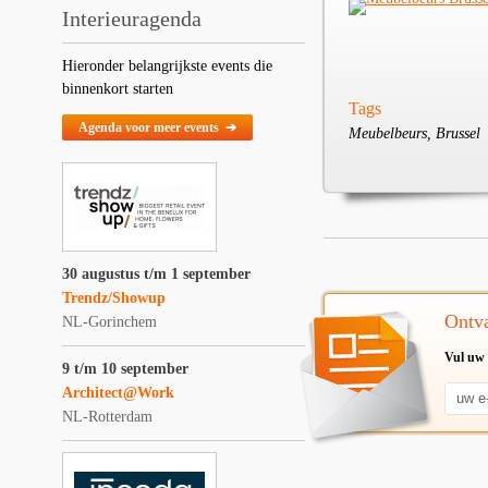
Interieuragenda
Hieronder belangrijkste events die
binnenkort starten
Tags
Agenda voor meer events ➔
Meubelbeurs, Brussel
30 augustus t/m 1 september
Trendz/Showup
Ontva
NL-Gorinchem
Vul uw 
9 t/m 10 september
Architect@Work
NL-Rotterdam