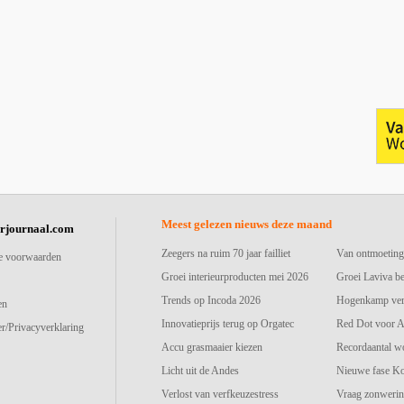
Meest gelezen nieuws deze maand
urjournaal.com
Zeegers na ruim 70 jaar failliet
Van ontmoeting
e voorwaarden
Groei interieurproducten mei 2026
Groei Laviva b
Trends op Incoda 2026
Hogenkamp vers
en
Innovatieprijs terug op Orgatec
Red Dot voor A
r/Privacyverklaring
Accu grasmaaier kiezen
Recordaantal w
Licht uit de Andes
Nieuwe fase K
Verlost van verfkeuzestress
Vraag zonwerin