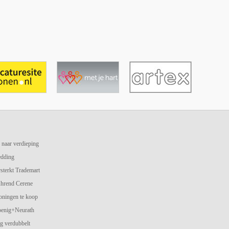
 naar verdieping
edding
terkt Trademart
hrend Cerene
oningen te koop
oenig+Neurath
g verdubbelt