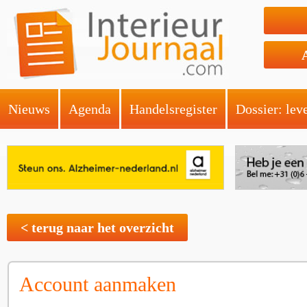
Nieuws
Agenda
Handelsregister
Dossier: lev
< terug naar het overzicht
Account aanmaken