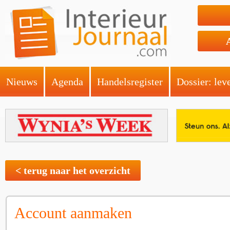
Nieuws
Agenda
Handelsregister
Dossier: lev
< terug naar het overzicht
Account aanmaken