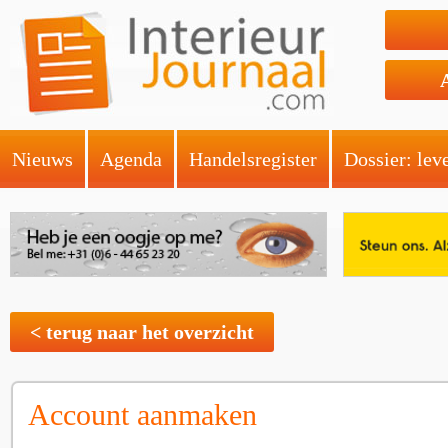
Nieuws
Agenda
Handelsregister
Dossier: lev
< terug naar het overzicht
Account aanmaken