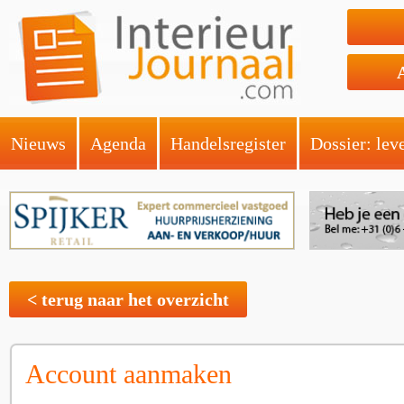
Nieuws
Agenda
Handelsregister
Dossier: lev
< terug naar het overzicht
Account aanmaken