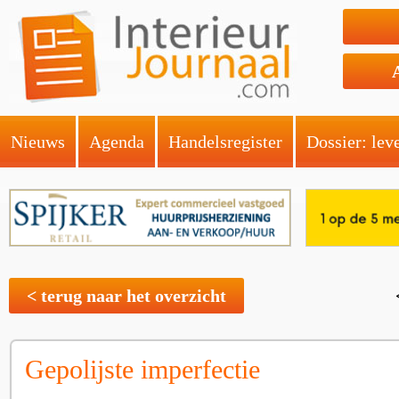
Nieuws
Agenda
Handelsregister
Dossier: lev
< terug naar het overzicht
Gepolijste imperfectie