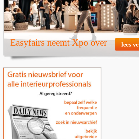
Easyfairs neemt Xpo over
lees v