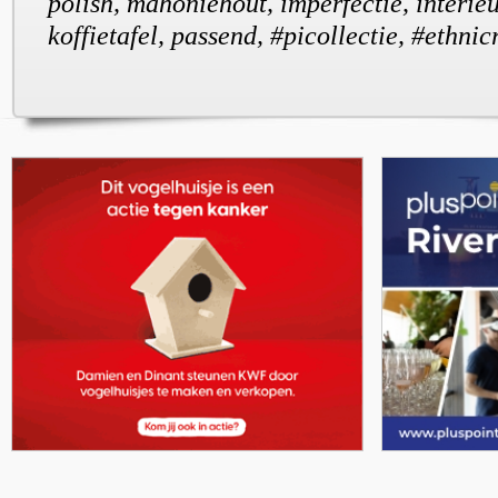
polish, mahoniehout, imperfectie, interieur
koffietafel, passend, #picollectie, #ethnic