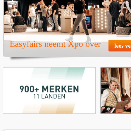
Easyfairs neemt Xpo over
lees v