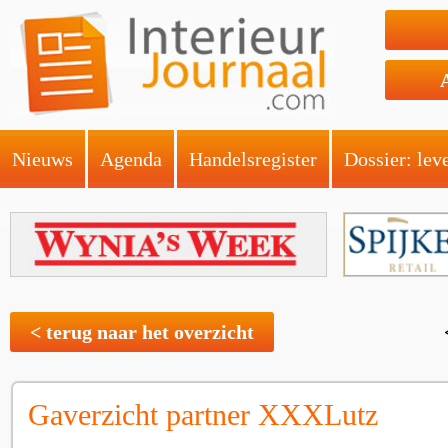
Nieuws
Agenda
Handelsregister
Dossier: lev
< terug naar het overzicht
Gaverzicht partner XXXLutz