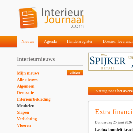
Nieuws
Agenda
Handelsregister
Dossier: leveranci
Interieurnieuws
Mijn nieuws
wijzigen
Alle nieuws
Algemeen
< terug naar het overz
Decoratie
Interieurbekleding
Meubelen
Extra financ
Slapen
Verlichting
Donderdag 25 juni 2026
Vloeren
Leolux bundelt krach