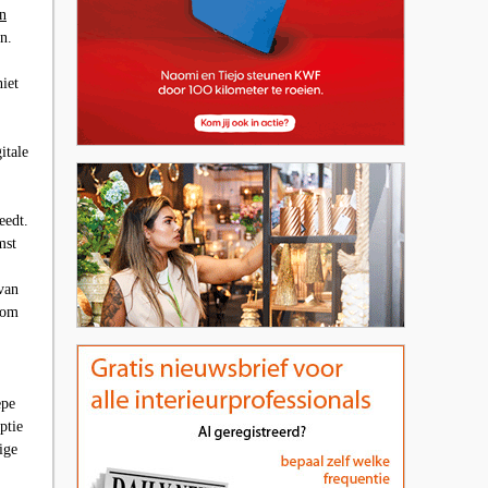
n
en.
iet
itale
eedt.
mst
van
t om
epe
ptie
ige