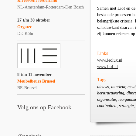
Riverevent Nederland
NL-Amsterdam-Rotterdam-Den Bosch
Samen met
Liof
en de 
bestaande processen bet
27 t/m 30 oktober
belangrijkste criteria
Orgatec
schaduwkant daarvan i
DE-Köln
zij kunnen rekenen op
Links
www.leolux.nl
www.liof.nl
8 t/m 11 november
Tags
Meubelbeurs Brussel
nieuws, interieur, meub
BE-Brussel
herstructurering, direc
organisatie, reorganisa
continuiteit, strategie,
Volg ons op Facebook