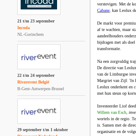
verstevigen. Met de k
Cabane
, kan Leolux d
21 t/m 23 september
De markt voor premium
Incoda
af te wachten, maar st
NL-Gorinchem
aandeelhouders onder
bijdragen met als doel
transformatie.
Na een zorgvuldig tra
De directie van Leolux
van de Limburgse inve
22 t/m 24 september
Margriet van Zijl
: 'In
Riverevent België
Leolux onderkent en co
B-Gent-Antwerpen-Brussel
met hun steun op korte
Investeerder
Liof
deed 
Willem van Esch
,
inv
wortels in de regio. Te
is. Samen met de dire
29 september t/m 1 oktober
organisatie en de volge