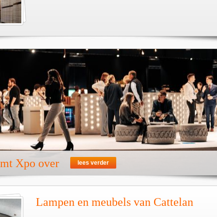
emt Xpo over
lees verder
Lampen en meubels van Cattelan