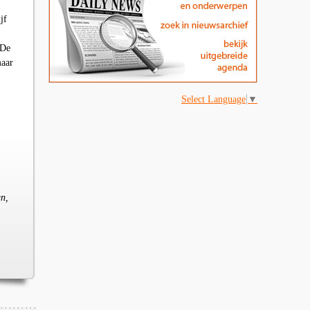
jf
 De
maar
Select Language
▼
gn,