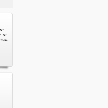
met
m het
izoen?