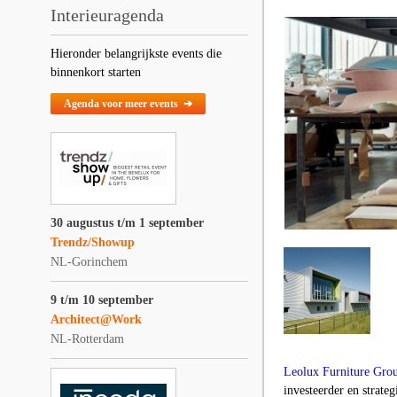
Interieuragenda
Hieronder belangrijkste events die
binnenkort starten
Agenda voor meer events ➔
30 augustus t/m 1 september
Trendz/Showup
NL-Gorinchem
9 t/m 10 september
Architect@Work
NL-Rotterdam
Leolux Furniture Gro
investeerder en strateg