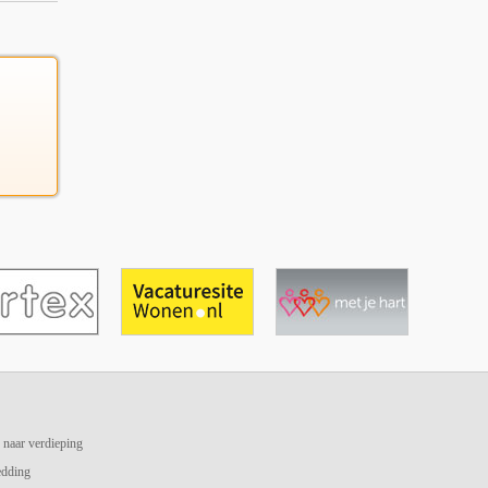
 naar verdieping
edding