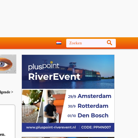
lgende >
en.