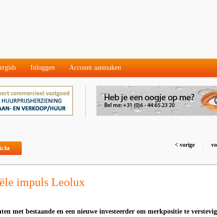
ergids
Inloggen
Account aanmaken
< vorige
|
vo
icht
iële impuls Leolux
ten met bestaande en een nieuwe investeerder om merkpositie te verstevig