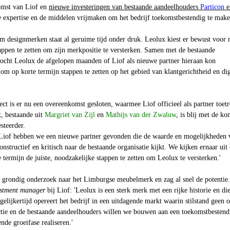
omst van
Liof
en
nieuwe investeringen van bestaande aandeelhouders
Particon
e
e expertise en de middelen vrijmaken om het bedrijf toekomstbestendig te mak
 designmerken staat al geruime tijd onder druk. Leolux kiest er bewust voor n
appen te zetten om zijn merkpositie te versterken. Samen met de bestaande
zocht Leolux de afgelopen maanden of
Liof
als nieuwe partner hieraan kon
 om op korte termijn stappen te zetten op het gebied van klantgerichtheid en dig
ject is er nu een overeenkomst gesloten, waarmee
Liof
officieel als partner toetr
, bestaande uit
Margriet van Zijl
en
Mathijs van der Zwaluw
, is blij met de ko
steerder.
Liof
hebben we een nieuwe partner gevonden die de waarde en mogelijkheden 
nstructief en kritisch naar de bestaande organisatie kijkt. We kijken ernaar ui
 termijn de juiste, noodzakelijke stappen te zetten om Leolux te versterken.'
grondig onderzoek naar het Limburgse meubelmerk en zag al snel de potentie.
estment manager
bij
Liof
: 'Leolux is een sterk merk met een rijke historie en di
gelijkertijd opereert het bedrijf in een uitdagende markt waarin stilstand geen o
ctie en de bestaande aandeelhouders willen we bouwen aan een toekomstbestend
nde groeifase realiseren.'