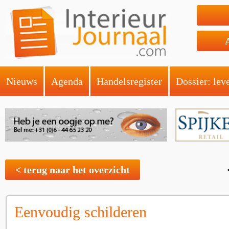
Nieuws
Agenda
Handelsregister
Dossier: lev
< terug naar het overzicht
Eenvoudig schilderen