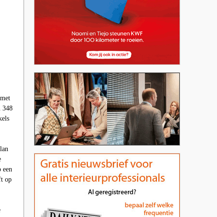
 met
n 348
kels
lan
e
p een
ft op
e