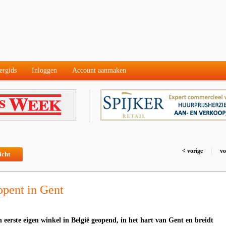
ergids
Inloggen
Account aanmaken
< vorige
|
vo
icht
pent in Gent
 eerste eigen winkel in België geopend, in het hart van Gent en breidt