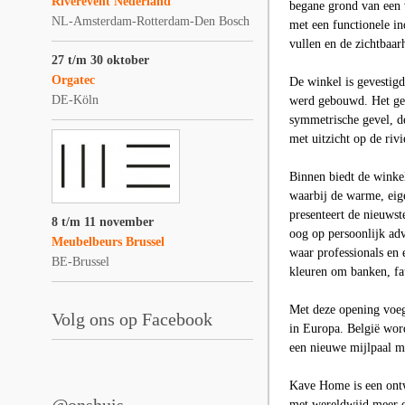
Riverevent Nederland
begane grond van een 
NL-Amsterdam-Rotterdam-Den Bosch
met een functionele in
vullen en de zichtbaar
27 t/m 30 oktober
Orgatec
De winkel is gevestigd
DE-Köln
werd gebouwd. Het geb
symmetrische gevel, de
met uitzicht op de rivi
Binnen biedt de winkel
waarbij de warme, eige
presenteert de nieuwste
8 t/m 11 november
oog op persoonlijk adv
Meubelbeurs Brussel
waar professionals en 
BE-Brussel
kleuren om banken, fau
Met deze opening voegt
Volg ons op Facebook
in Europa. België word
een nieuwe mijlpaal ma
Kave Home is een ontw
met wereldwijd meer d