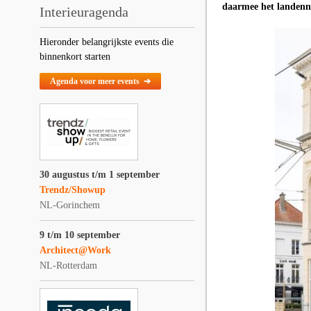
daarmee het landenn
Interieuragenda
Hieronder belangrijkste events die
binnenkort starten
Agenda voor meer events ➔
30 augustus t/m 1 september
Trendz/Showup
NL-Gorinchem
9 t/m 10 september
Architect@Work
NL-Rotterdam