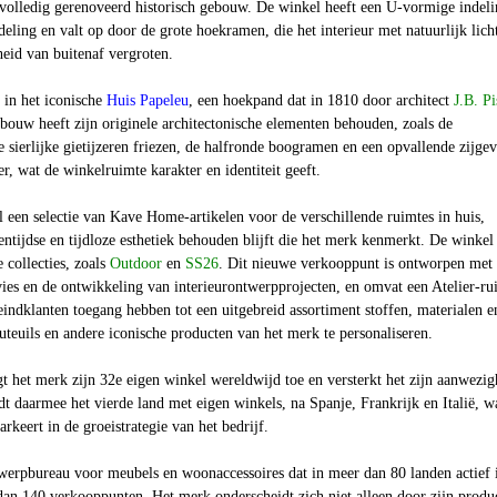
volledig gerenoveerd historisch gebouw. De winkel heeft een U-vormige indel
deling en valt op door de grote hoekramen, die het interieur met natuurlijk lich
heid van buitenaf vergroten.
 in het iconische
Huis Papeleu
, een hoekpand dat in 1810 door architect
J.B. P
ouw heeft zijn originele architectonische elementen behouden, zoals de
 sierlijke gietijzeren friezen, de halfronde boogramen en een opvallende zijgev
er, wat de winkelruimte karakter en identiteit geeft.
 een selectie van Kave Home-artikelen voor de verschillende ruimtes in huis,
ntijdse en tijdloze esthetiek behouden blijft die het merk kenmerkt. De winkel
 collecties, zoals
Outdoor
en
SS26
. Dit nieuwe verkooppunt is ontworpen met 
ies en de ontwikkeling van interieurontwerpprojecten, en omvat een Atelier-ru
eindklanten toegang hebben tot een uitgebreid assortiment stoffen, materialen e
teuils en andere iconische producten van het merk te personaliseren.
 het merk zijn 32e eigen winkel wereldwijd toe en versterkt het zijn aanwezig
t daarmee het vierde land met eigen winkels, na Spanje, Frankrijk en Italië, w
rkeert in de groeistrategie van het bedrijf.
erpbureau voor meubels en woonaccessoires dat in meer dan 80 landen actief i
an 140 verkooppunten. Het merk onderscheidt zich niet alleen door zijn produ