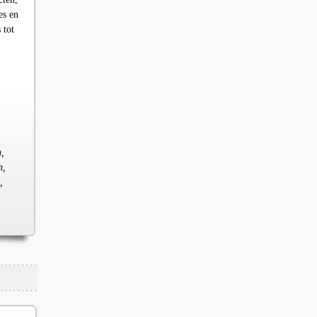
es en
 tot
n,
h,
,