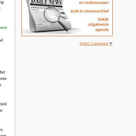
ing
t
isson
el
Select Language
▼
het
imte
n
heid
at
s,
cten,