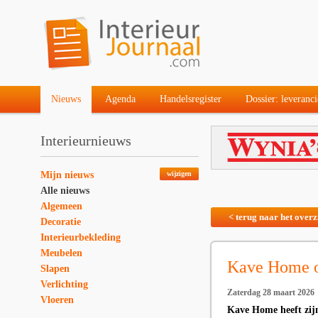
Nieuws
Agenda
Handelsregister
Dossier: leveranci
Interieurnieuws
Mijn nieuws
wijzigen
Alle nieuws
Algemeen
< terug naar het overz
Decoratie
Interieurbekleding
Meubelen
Kave Home o
Slapen
Verlichting
Zaterdag 28 maart 2026
Vloeren
Kave Home heeft zijn