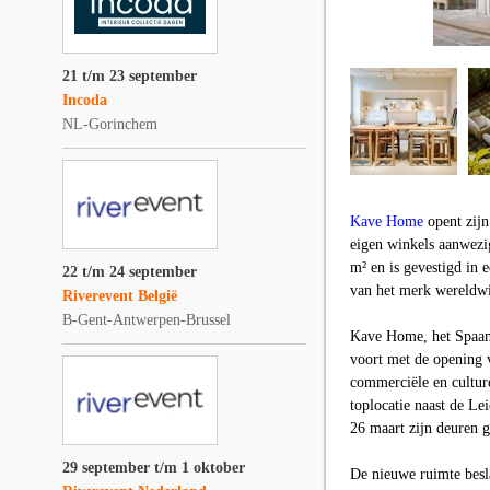
21 t/m 23 september
Incoda
NL-Gorinchem
Kave Home
opent zijn
eigen winkels aanwezig
m² en is gevestigd in 
22 t/m 24 september
van het merk wereldwij
Riverevent België
B-Gent-Antwerpen-Brussel
Kave Home, het Spaans
voort met de opening v
commerciële en cultur
toplocatie naast de Lei
26 maart zijn deuren 
29 september t/m 1 oktober
De nieuwe ruimte besla