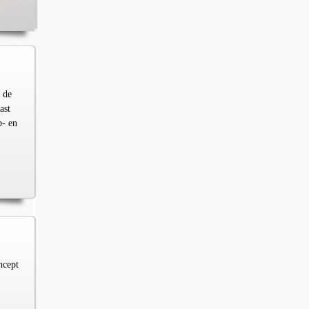
 de
ast
p- en
ncept