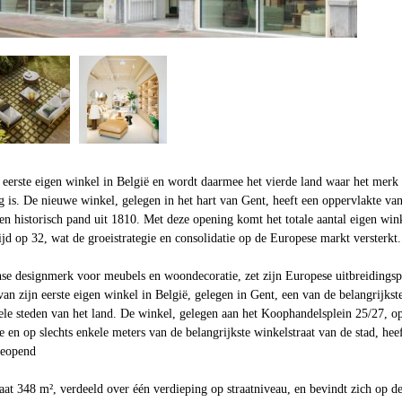
 eerste eigen winkel in België en wordt daarmee het vierde land waar het merk
 is. De nieuwe winkel, gelegen in het hart van Gent, heeft een oppervlakte va
een historisch pand uit 1810. Met deze opening komt het totale aantal eigen win
d op 32, wat de groeistrategie en consolidatie op de Europese markt versterkt.
e designmerk voor meubels en woondecoratie, zet zijn Europese uitbreidingsp
an zijn eerste eigen winkel in België, gelegen in Gent, een van de belangrijkst
ele steden van het land. De winkel, gelegen aan het Koophandelsplein 25/27, o
e en op slechts enkele meters van de belangrijkste winkelstraat van de stad, hee
geopend
at 348 m², verdeeld over één verdieping op straatniveau, en bevindt zich op d