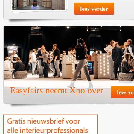
lees verder
Easyfairs neemt Xpo over
lees v