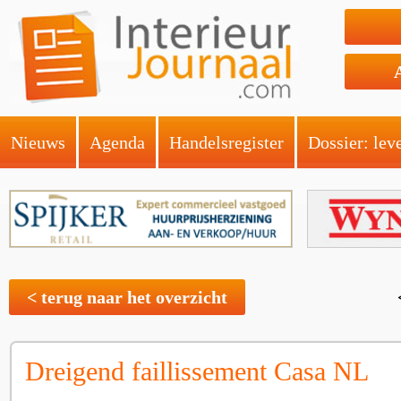
Nieuws
Agenda
Handelsregister
Dossier: lev
< terug naar het overzicht
Dreigend faillissement Casa NL