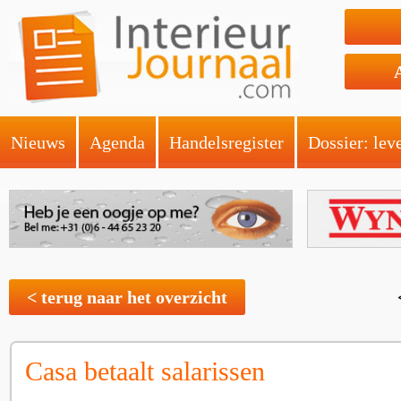
Nieuws
Agenda
Handelsregister
Dossier: lev
< terug naar het overzicht
Casa betaalt salarissen