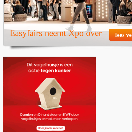
Easyfairs neemt Xpo over
lees v