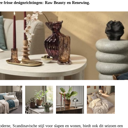
ee frisse designrichtingen: Raw Beauty en Renewing.
derne, Scandinavische stijl voor slapen en wonen, biedt ook dit seizoen een