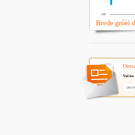
Brede groei 
Ontva
Vul uw 