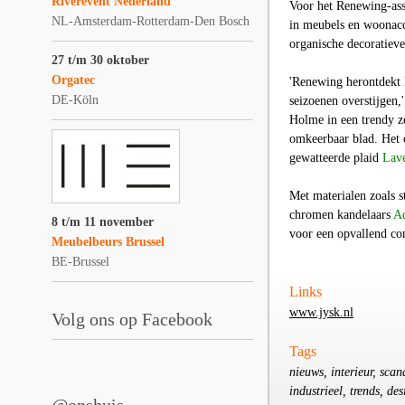
Riverevent Nederland
Voor het
Renewing-
as
NL-Amsterdam-Rotterdam-Den Bosch
in meubels en woonacc
organische decoratiev
27 t/m 30 oktober
Orgatec
'Renewing herontdekt k
DE-Köln
seizoenen overstijgen,
Holme in een trendy z
omkeerbaar blad. Het 
gewatteerde plaid
Lav
Met materialen zoals s
chromen kandelaars
Ad
8 t/m 11 november
voor een opvallend con
Meubelbeurs Brussel
BE-Brussel
Links
www.jysk.nl
Volg ons op Facebook
Tags
nieuws, interieur, sca
industrieel, trends, de