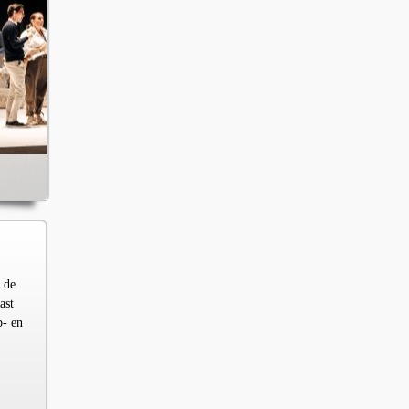
 de
ast
p- en