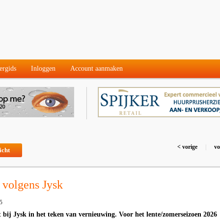
ergids
Inloggen
Account aanmaken
< vorige
|
vo
icht
 volgens Jysk
5
t bij Jysk in het teken van vernieuwing. Voor het lente/zomerseizoen 2026