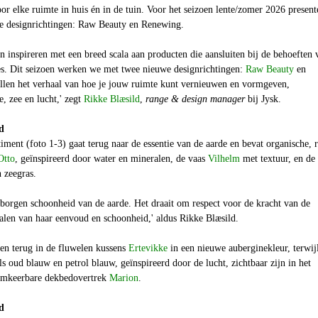
oor elke ruimte in huis én in de tuin. Voor het seizoen lente/zomer 2026 present
we designrichtingen: Raw Beauty en Renewing.
n inspireren met een breed scala aan producten die aansluiten bij de behoeften 
ies. Dit seizoen werken we met twee nieuwe designrichtingen:
Raw Beauty
en
ellen het verhaal van hoe je jouw ruimte kunt vernieuwen en vormgeven,
e, zee en lucht,' zegt
Rikke Blæsild
,
range & design manager
bij Jysk.
d
timent (foto 1-3) gaat terug naar de essentie van de aarde en bevat organische,
Otto
, geïnspireerd door water en mineralen, de vaas
Vilhelm
met textuur, en de
 zeegras.
rborgen schoonheid van de aarde. Het draait om respect voor de kracht van de
halen van haar eenvoud en schoonheid,' aldus Rikke Blæsild.
en terug in de fluwelen kussens
Ertevikke
in een nieuwe auberginekleur, terwij
ls oud blauw en petrol blauw, geïnspireerd door de lucht, zichtbaar zijn in het
omkeerbare dekbedovertrek
Marion
.
d