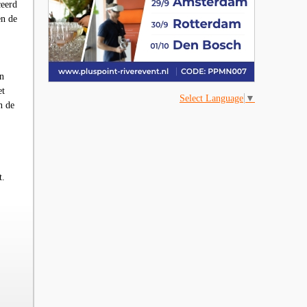
ceerd
en de
en
t
Select Language
▼
n de
t.