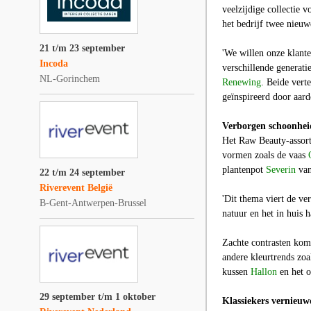
veelzijdige collectie v
het bedrijf twee nieu
21 t/m 23 september
'We willen onze klante
Incoda
verschillende generat
NL-Gorinchem
Renewing
. Beide vert
geïnspireerd door aard
Verborgen schoonhei
Het
Raw Beauty
-assor
vormen zoals de vaas
plantenpot
Severin
van
22 t/m 24 september
Riverevent België
'Dit thema viert de ve
B-Gent-Antwerpen-Brussel
natuur en het in huis 
Zachte contrasten kom
andere kleurtrends zoa
kussen
Hallon
en het 
29 september t/m 1 oktober
Klassiekers vernieuw