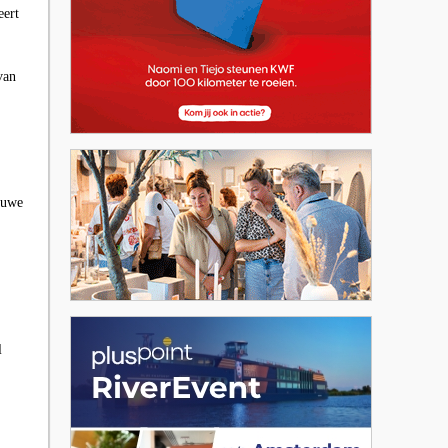
eert
van
 ruwe
l