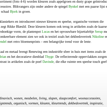
sortiment (foto 4-6) worden kleuren zoals appelgroen en dusty grape geïntrodu
essoires. Blikvangers zijn onder andere de spiegel
Bynkel
met een paarse lijst 
e schaal
Bjork
in groen.
lassiekers en introduceert nieuwe kleuren en speelse, organische vormen die
' zegt Rikke Blæsild. Deze kleuren komen ook terug in artikelen zoals de kaars
eshoekige vorm, de plantenpot
Lucas
en het opvouwbare bijzettafeltje
Serup
me
omkeerbare element zien we ook in textiel zoals het dekbedovertrek
Nikoline
e
endel
met retro bloemenprints – een belangrijke trend voor de lente.
taal en metaal brengt Renewing een industriële sfeer in huis met items zoals de
rian
en het decoratieve dienblad
Thyge
. De reflecterende oppervlakken zorgen
trast in artikelen zoals de poef
Davinde
, die elke ruimte een speelse touch geef
ndinavisch, wonen, meubelen, living, slapen, slaapcomfort, woonaccessoires,
signtrends, organisch, vormen, kleuren, kleurtrends, dekbedovertrek, inspiratie,