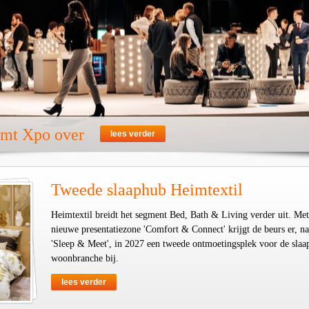
emt Xpo over
lees verder
Tweede slaaphub Heimtextil
Heimtextil breidt het segment Bed, Bath & Living verder uit. Met
nieuwe presentatiezone 'Comfort & Connect' krijgt de beurs er, na
'Sleep & Meet', in 2027 een tweede ontmoetingsplek voor de slaa
woonbranche bij.
lees verder