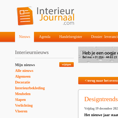
Nieuws
Agenda
Handelsregister
Dossier: leveranci
Interieurnieuws
Mijn nieuws
wijzigen
Alle nieuws
Algemeen
< terug naar het overz
Decoratie
Interieurbekleding
Meubelen
Designtrends
Slapen
Verlichting
Vrijdag 19 december 202
Vloeren
Het nieuwe jaar staa