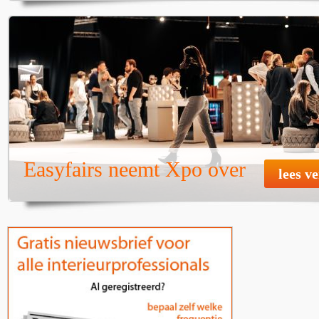
Easyfairs neemt Xpo over
lees v