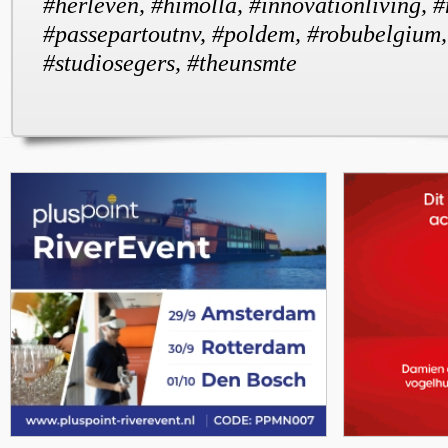
#herleven, #himolla, #innovationliving, 
#passepartoutnv, #poldem, #robubelgium,
#studiosegers, #theunsmte