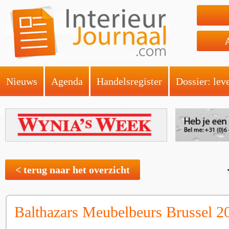
Nieuws
Agenda
Handelsregister
Dossier: lev
< terug naar het overzicht
Balthazars Meubelbeurs Brussel 2