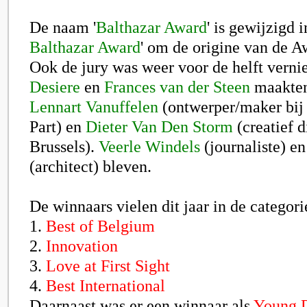
De naam '
Balthazar Award
' is gewijzigd in
Balthazar Award
' om de origine van de A
Ook de jury was weer voor de helft vern
Desiere
en
Frances van der Steen
maakten
Lennart Vanuffelen
(ontwerper/maker bij
Part) en
Dieter Van Den Storm
(creatief 
Brussels).
Veerle Windels
(journaliste) e
(architect) bleven.
De winnaars vielen dit jaar in de categori
1.
Best of Belgium
2.
Innovation
3.
Love at First Sight
4.
Best International
Daarnaast was er een winnaar als
Young D