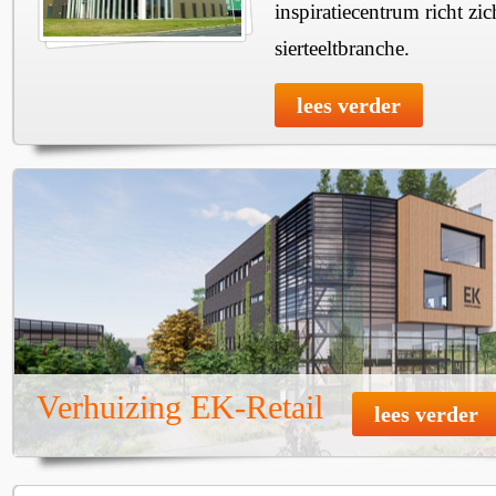
inspiratiecentrum richt z
sierteeltbranche.
lees verder
Verhuizing EK-Retail
lees verder