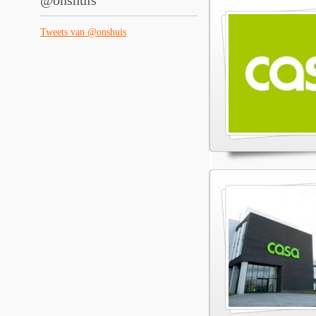
@onshuis
Tweets van @onshuis