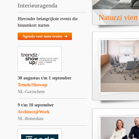
Interieuragenda
Natuzzi vier
Hieronder belangrijkste events die
binnenkort starten
Agenda voor meer events ➔
30 augustus t/m 1 september
Trendz/Showup
NL-Gorinchem
9 t/m 10 september
Architect@Work
NL-Rotterdam