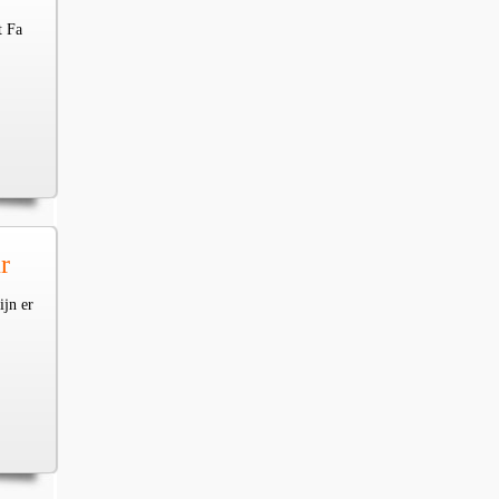
t Fa
r
ijn er