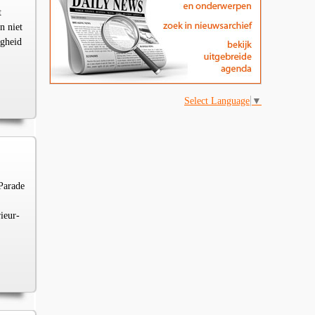
t
n niet
igheid
Select Language
▼
Parade
ieur-