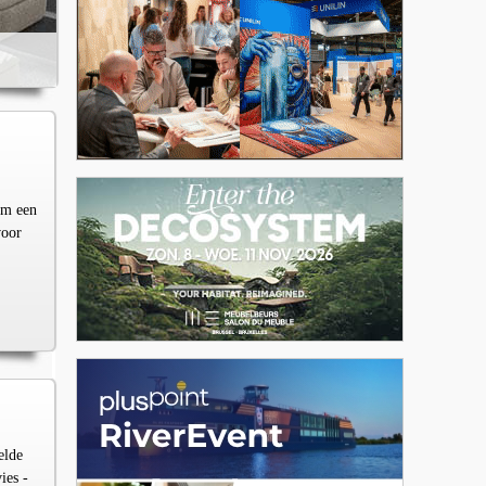
om een
voor
elde
ies -