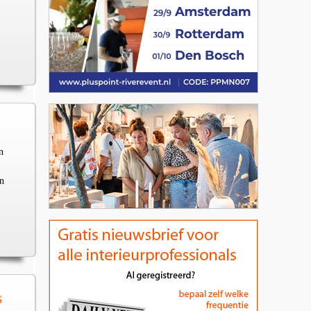
n
en
s