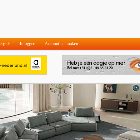
ergids
Inloggen
Account aanmaken