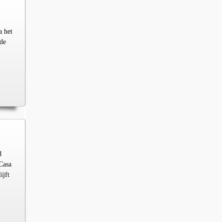
a het
 de
d
 Casa
ijft