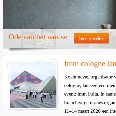
Ode aan het aardse
lees verder
Imm cologne lan
Koelnmesse, organisator
cologne, lanceert een nie
event: Imm india. In sam
brancheorganisaties organ
11–14 maart 2026 een inte