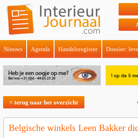
Nieuws
Agenda
Handelsregister
Dossier: lev
< terug naar het overzicht
Belgische winkels Leen Bakker di