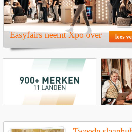
Easyfairs neemt Xpo over
lees v
Tweede slaaphub