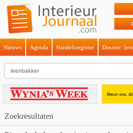
Nieuws
Agenda
Handelsregister
Dossier: lev
Zoekresultaten