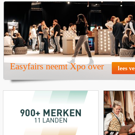
Easyfairs neemt Xpo over
lees v