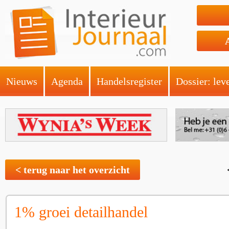
Nieuws
Agenda
Handelsregister
Dossier: lev
< terug naar het overzicht
1% groei detailhandel