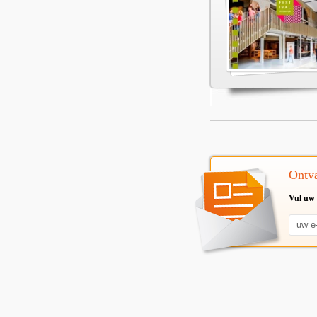
Ontva
Vul uw 