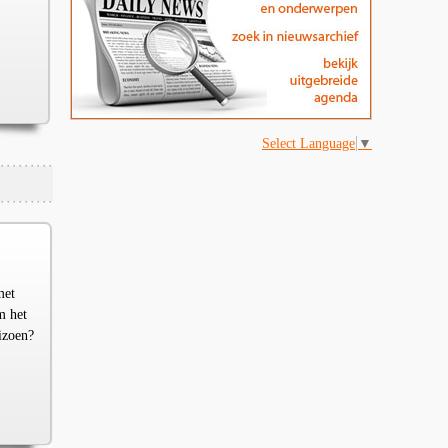
Select Language
▼
met
m het
izoen?