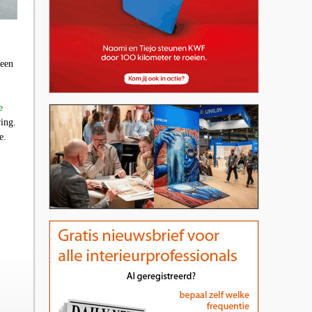
 een
e
ing.
e.