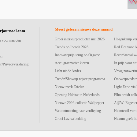
Meest gelezen nieuws deze maand
urjournaal.com
Groei interieurproducten mei 2026
Hogenkamp vers
e voorwaarden
Trends op Incoda 2026
Red Dot voor A
Innovatieprijs terug op Orgatec
Recordaantal w
en
Accu grasmaaier kiezen
In prijs voor st
r/Privacyverklaring
Licht uit de Andes
Vraag zonwerin
Trendz/Showup najaar programma
Ontwerpwedstri
Nieuw merk Tafelzz
Light Expo via
Opening Habitat in Nederlands
Elho breidt colle
Nieuwe 2026-collectie Wallpepper
A@W: Regenerat
Van ontmoeting naar verdieping
Heimtextil vern
Groei Laviva bedding
Nexum geeft lic