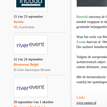
21 t/m 23 september
Rietveld
ontwierp de fa
Incoda
meubel toegepast in de
groeiende belangstelli
NL-Gorinchem
Waar het werk van Rie
Zwaan
daarvan af. Het
Die zachtere benaderin
Volgens de oorspronkel
22 t/m 24 september
architectonisch object
Riverevent België
ruimte definieert, zon
B-Gent-Antwerpen-Brussel
Met de herintroducti
waarbij het spanningsve
Links
29 september t/m 1 oktober
www.pastoe.nl