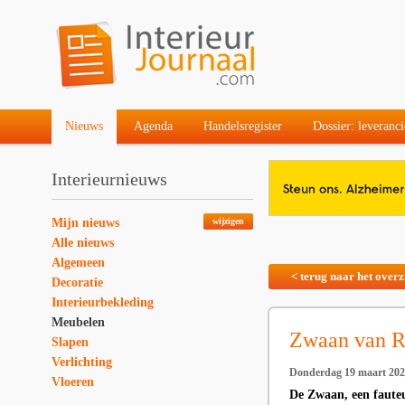
Nieuws
Agenda
Handelsregister
Dossier: leveranci
Interieurnieuws
Mijn nieuws
wijzigen
Alle nieuws
Algemeen
< terug naar het overz
Decoratie
Interieurbekleding
Meubelen
Zwaan van Ri
Slapen
Verlichting
Donderdag 19 maart 20
Vloeren
De Zwaan, een fauteu