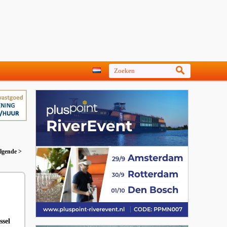
lgende >
ssel