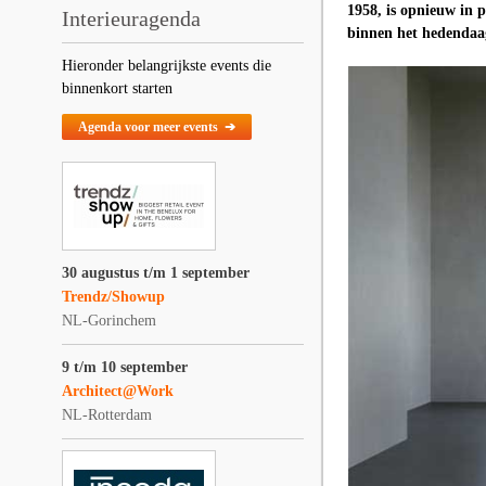
1958, is opnieuw in 
Interieuragenda
binnen het hedendaag
Hieronder belangrijkste events die
binnenkort starten
Agenda voor meer events ➔
30 augustus t/m 1 september
Trendz/Showup
NL-Gorinchem
9 t/m 10 september
Architect@Work
NL-Rotterdam