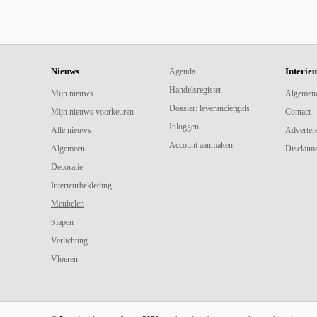
Nieuws
Interie
Agenda
Handelsregister
Mijn nieuws
Algemen
Dossier: leveranciergids
Mijn nieuws voorkeuren
Contact
Inloggen
Alle nieuws
Adverter
Account aanmaken
Algemeen
Disclaime
Decoratie
Interieurbekleding
Meubelen
Slapen
Verlichting
Vloeren