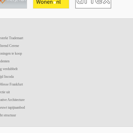
terkt Trademart
hrend Cerene
oningen te koop
udenten
g verdubbelt
jd Incoda
 Messe Frankfurt
ctie uit
ive Architecture
ieuwt tapijtaanbod
ht structuur