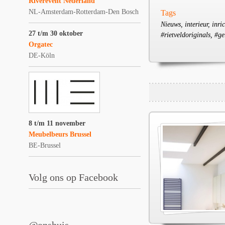
Riverevent Nederland
NL-Amsterdam-Rotterdam-Den Bosch
Tags
Nieuws, interieur, inri
27 t/m 30 oktober
#rietveldoriginals, #g
Orgatec
DE-Köln
8 t/m 11 november
Meubelbeurs Brussel
BE-Brussel
Volg ons op Facebook