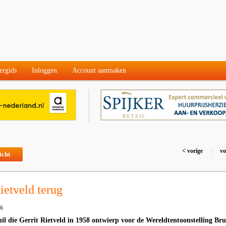
ergids
Inloggen
Account aanmaken
< vorige
|
vo
icht
etveld terug
26
il die Gerrit Rietveld in 1958 ontwierp voor de Wereldtentoonstelling Bru