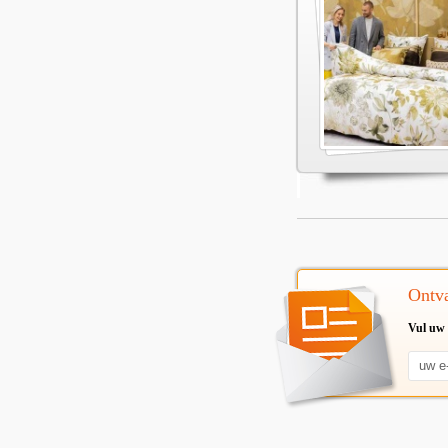
Ontva
Vul uw 