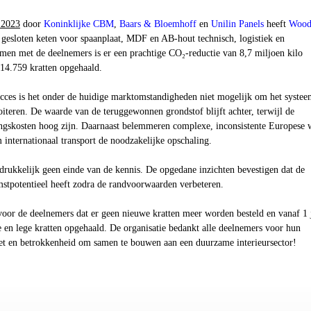
 2023
door
Koninklijke CBM
,
Baars & Bloemhoff
en
Unilin Panels
heeft
Woo
gesloten keten voor spaanplaat, MDF en AB-hout technisch, logistiek en
men met de deelnemers is er een prachtige CO₂-reductie van 8,7 miljoen kilo
 14.759 kratten opgehaald.
ucces is het onder de huidige marktomstandigheden niet mogelijk om het syste
iteren. De waarde van de teruggewonnen grondstof blijft achter, terwijl de
ingskosten hoog zijn. Daarnaast belemmeren complexe, inconsistente Europese 
internationaal transport de noodzakelijke opschaling.
adrukkelijk geen einde van de kennis. De opgedane inzichten bevestigen dat de
mstpotentieel heeft zodra de randvoorwaarden verbeteren.
voor de deelnemers dat er
geen nieuwe kratten meer worden besteld en vanaf
1 
e en lege kratten opgehaald. De organisatie bedankt
alle deelnemers voor hun
et en betrokkenheid om samen te bouwen aan een duurzame interieursector!