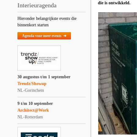
die is ontwikkeld.
Interieuragenda
Hieronder belangrijkste events die
binnenkort starten
Agenda voor meer events ➔
30 augustus t/m 1 september
Trendz/Showup
NL-Gorinchem
9 t/m 10 september
Architect@Work
NL-Rotterdam