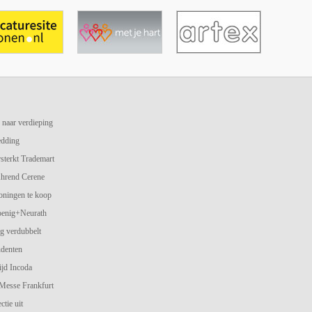
 naar verdieping
edding
terkt Trademart
hrend Cerene
oningen te koop
oenig+Neurath
g verdubbelt
udenten
jd Incoda
 Messe Frankfurt
ctie uit