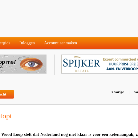
ergids
Inloggen
Account aanmaken
< vorige
|
vo
icht
topt
r Wood Loop stelt dat Nederland nog niet klaar is voor een ketenaanpak, z