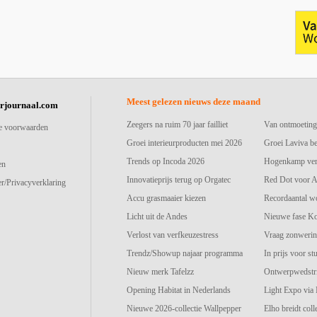
Meest gelezen nieuws deze maand
urjournaal.com
Zeegers na ruim 70 jaar failliet
Van ontmoeting
e voorwaarden
Groei interieurproducten mei 2026
Groei Laviva b
Trends op Incoda 2026
Hogenkamp vers
en
Innovatieprijs terug op Orgatec
Red Dot voor A
r/Privacyverklaring
Accu grasmaaier kiezen
Recordaantal w
Licht uit de Andes
Nieuwe fase K
Verlost van verfkeuzestress
Vraag zonwerin
Trendz/Showup najaar programma
In prijs voor st
Nieuw merk Tafelzz
Ontwerpwedstri
Opening Habitat in Nederlands
Light Expo via
Nieuwe 2026-collectie Wallpepper
Elho breidt colle