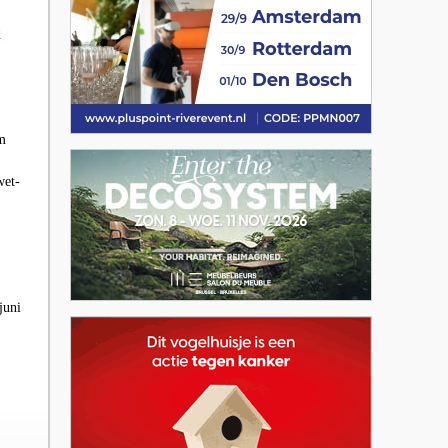
d
em
wet-
juni