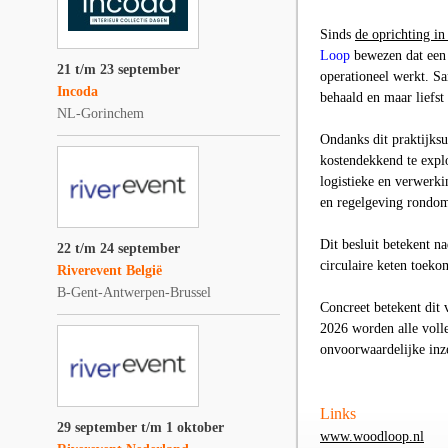
Sinds
de oprichting in
Loop
bewezen dat een 
21 t/m 23 september
operationeel werkt. Sa
Incoda
behaald en maar liefst
NL-Gorinchem
Ondanks dit praktijks
kostendekkend te explo
logistieke en verwerk
en regelgeving rondom 
Dit besluit betekent n
22 t/m 24 september
circulaire keten toeko
Riverevent België
B-Gent-Antwerpen-Brussel
Concreet betekent dit 
2026 worden alle voll
onvoorwaardelijke inz
Links
29 september t/m 1 oktober
www.woodloop.nl