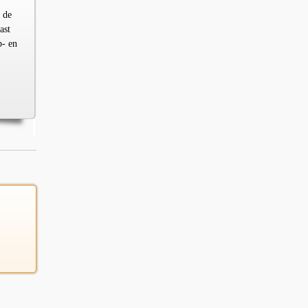
 de
ast
p- en