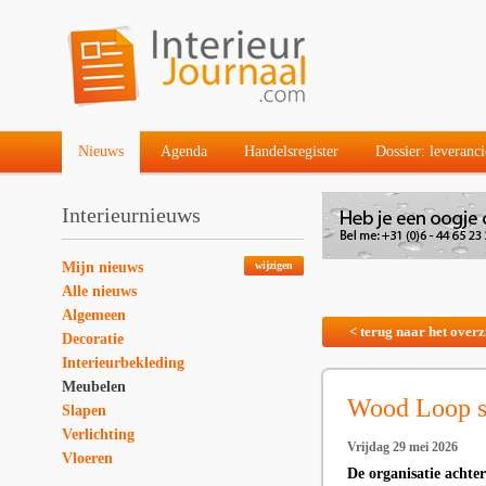
Nieuws
Agenda
Handelsregister
Dossier: leveranci
Interieurnieuws
Mijn nieuws
wijzigen
Alle nieuws
Algemeen
< terug naar het overz
Decoratie
Interieurbekleding
Meubelen
Wood Loop s
Slapen
Verlichting
Vrijdag 29 mei 2026
Vloeren
De organisatie achte