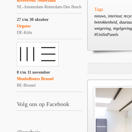
Riverevent Nederland
NL-Amsterdam-Rotterdam-Den Bosch
Tags
nieuws, interieur, recy
27 t/m 30 oktober
betrokkenheid, duurzaa
Orgatec
wetgeving, regelgevin
DE-Köln
#UnilinPanels
8 t/m 11 november
Meubelbeurs Brussel
BE-Brussel
Volg ons op Facebook