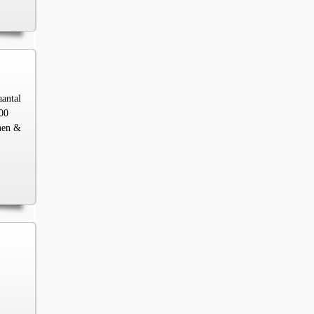
aantal
00
chen &