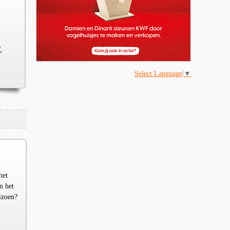
,
Select Language
▼
met
m het
izoen?