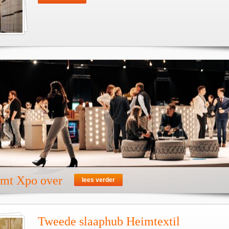
emt Xpo over
lees verder
Tweede slaaphub Heimtextil