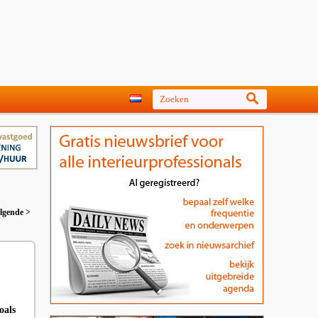
lgende >
oals