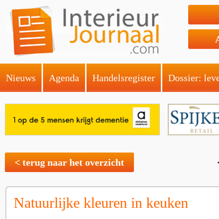
Nieuws
Agenda
Handelsregister
Dossier: lev
< terug naar het overzicht
Natuurlijke kleuren in keuken