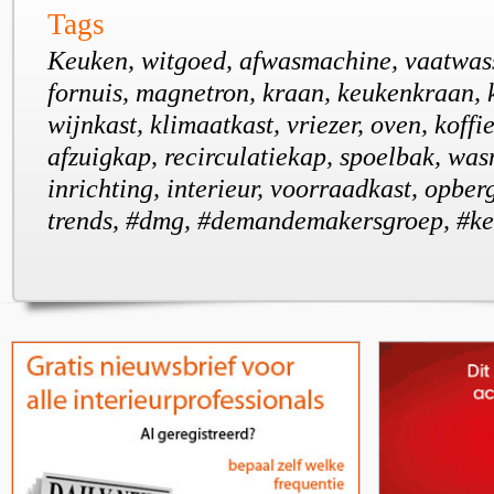
Tags
Keuken, witgoed, afwasmachine, vaatwass
fornuis, magnetron, kraan, keukenkraan, 
wijnkast, klimaatkast, vriezer, oven, koff
afzuigkap, recirculatiekap, spoelbak, wa
inrichting, interieur, voorraadkast, opber
trends, #dmg, #demandemakersgroep, #k