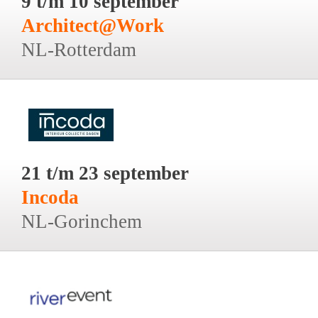
9 t/m 10 september
Architect@Work
NL-Rotterdam
21 t/m 23 september
Incoda
NL-Gorinchem