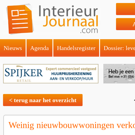
Nieuws
Agenda
Handelsregister
Dossier: lev
< terug naar het overzicht
Weinig nieuwbouwwoningen verk