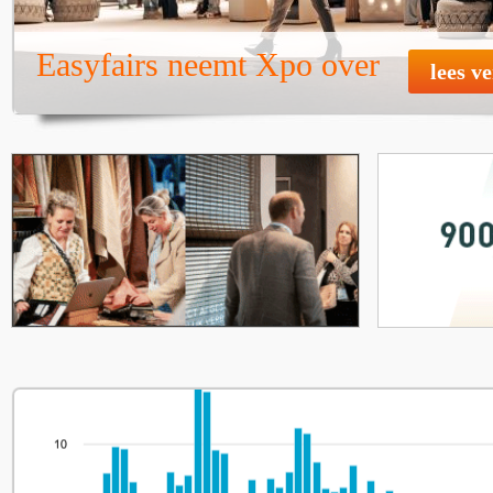
Easyfairs neemt Xpo over
lees v