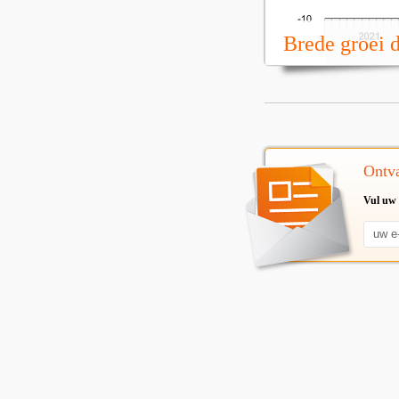
Brede groei 
Ontva
Vul uw 