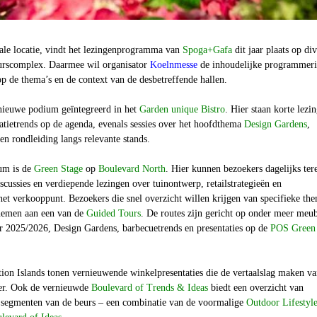
rale locatie, vindt het lezingenprogramma van
Spoga+Gafa
dit jaar plaats op di
urscomplex. Daarmee wil organisator
Koelnmesse
de inhoudelijke programmer
 op de thema’s en de context van de desbetreffende hallen.
 nieuwe podium geïntegreerd in het
Garden unique Bistro
. Hier staan korte lezi
atietrends op de agenda, evenals sessies over het hoofdthema
Design Gardens
,
en rondleiding langs relevante stands.
um is de
Green Stage
op
Boulevard North
. Hier kunnen bezoekers dagelijks ter
scussies en verdiepende lezingen over tuinontwerp, retailstrategieën en
et verkooppunt. Bezoekers die snel overzicht willen krijgen van specifieke the
lnemen aan een van de
Guided Tours
. De routes zijn gericht op onder meer meub
or 2025/2026, Design Gardens, barbecuetrends en presentaties op de
POS Green
ion Islands
tonen vernieuwende winkelpresentaties die de vertaalslag maken v
oer. Ook de vernieuwde
Boulevard of Trends & Ideas
biedt een overzicht van
e segmenten van de beurs – een combinatie van de voormalige
Outdoor Lifestyl