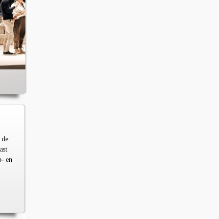
 de
ast
p- en