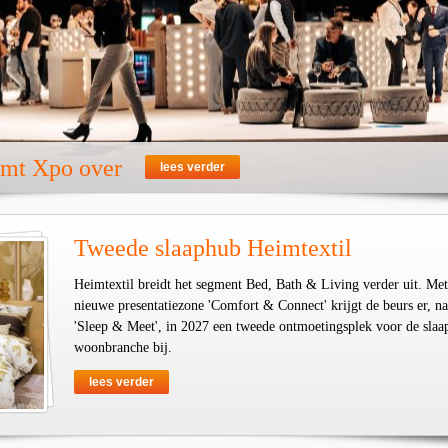
emt Xpo over
lees verder
Tweede slaaphub Heimtextil
Heimtextil breidt het segment Bed, Bath & Living verder uit. Met
nieuwe presentatiezone 'Comfort & Connect' krijgt de beurs er, na
'Sleep & Meet', in 2027 een tweede ontmoetingsplek voor de slaa
woonbranche bij.
lees verder