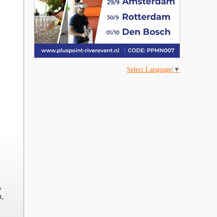
Select Language
▼
,
a,