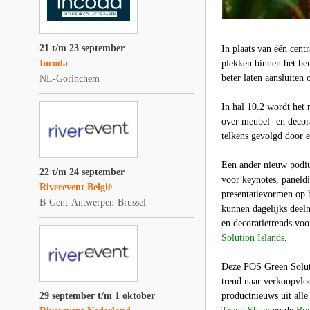
21 t/m 23 september
In plaats van één cent
Incoda
plekken binnen het be
beter laten aansluiten
NL-Gorinchem
In hal 10.2 wordt het
over meubel- en decor
telkens gevolgd door e
Een ander nieuw podi
22 t/m 24 september
voor keynotes, paneldi
Riverevent België
presentatievormen op h
B-Gent-Antwerpen-Brussel
kunnen dagelijks dee
en decoratietrends vo
Solution Islands
.
Deze
POS Green Solut
trend naar verkoopvl
29 september t/m 1 oktober
productnieuws uit all