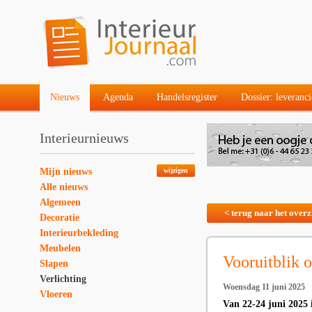
Nieuws
Agenda
Handelsregister
Dossier: leveranci
Interieurnieuws
Mijn nieuws
wijzigen
Alle nieuws
Algemeen
< terug naar het overz
Decoratie
Interieurbekleding
Meubelen
Vooruitblik 
Slapen
Verlichting
Woensdag 11 juni 2025
Vloeren
Van 22-24 juni 2025 