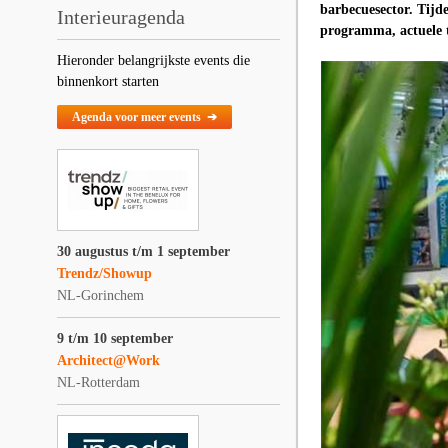
barbecuesector. Tijd
Interieuragenda
programma, actuele t
Hieronder belangrijkste events die
binnenkort starten
Agenda voor meer events ➔
30 augustus t/m 1 september
Trendz/Showup
NL-Gorinchem
9 t/m 10 september
Architect@Work
NL-Rotterdam