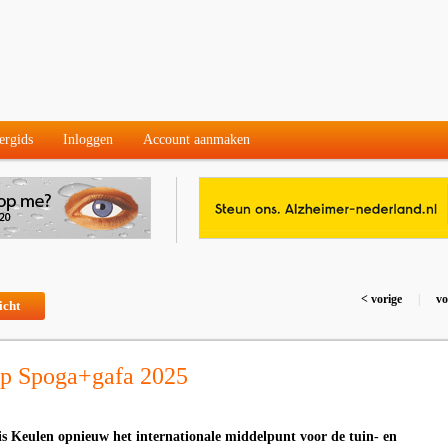
ergids
Inloggen
Account aanmaken
< vorige
|
vo
icht
op Spoga+gafa 2025
is Keulen opnieuw het internationale middelpunt voor de tuin- en