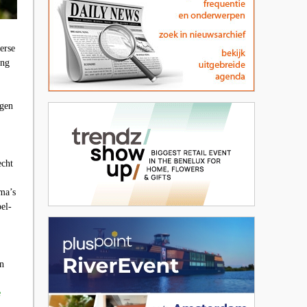
verse
ing
ngen
echt
ma’s
el-
an
e