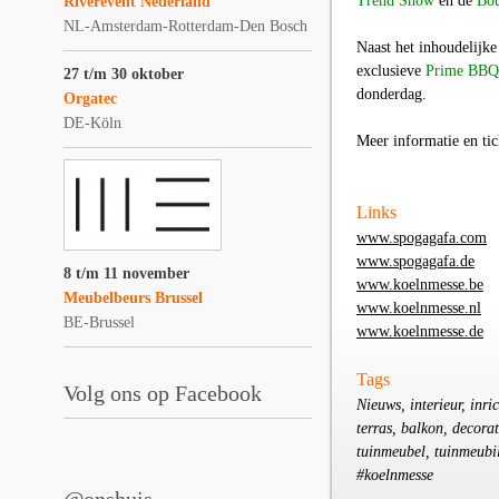
Trend Show
en de
Bou
Riverevent Nederland
NL-Amsterdam-Rotterdam-Den Bosch
Naast het inhoudelijk
exclusieve
Prime BBQ
27 t/m 30 oktober
donderdag.
Orgatec
DE-Köln
Meer informatie en tic
Links
www.spogagafa.com
www.spogagafa.de
8 t/m 11 november
www.koelnmesse.be
Meubelbeurs Brussel
www.koelnmesse.nl
BE-Brussel
www.koelnmesse.de
Tags
Volg ons op Facebook
Nieuws, interieur, inr
terras, balkon, decora
tuinmeubel, tuinmeubil
#koelnmesse