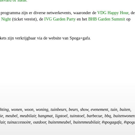
levard of Ideas
.
e programma zijn er diverse netwerkevents, waaronder de
VDG Happy Hour
, de
 Night
(ticket vereist), de
IVG Garden Party
en het
BHB Garden Summit
op
kets zijn verkrijgbaar via de website van Spoga+gafa.
ichting, wonen, woon, woning, tuinbeurs, beurs, show, evenement, tuin, buiten,
tie, meubel, meubilair, hangmat, ligstoel, tuinstoel, barbecue, bbq, buitenwonen
air, tuinaccessoire, outdoor, buitenmeubel, buitenmeubilair, #spogagafa, #spog