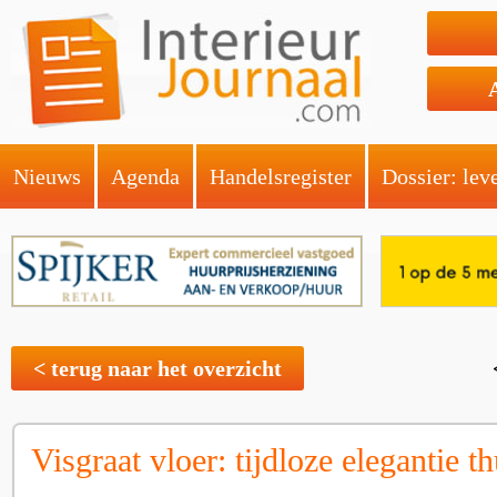
Nieuws
Agenda
Handelsregister
Dossier: lev
< terug naar het overzicht
Visgraat vloer: tijdloze elegantie th