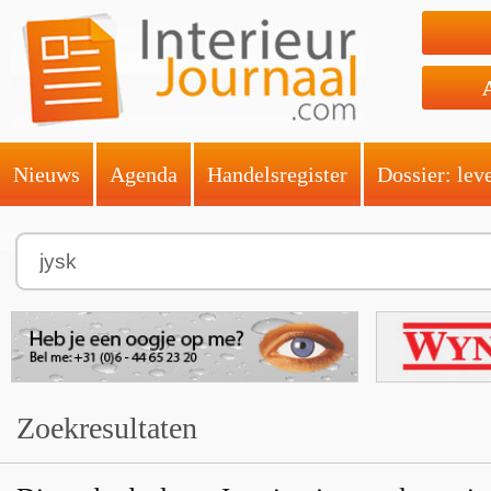
Nieuws
Agenda
Handelsregister
Dossier: lev
Zoekresultaten