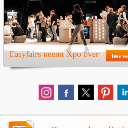
Easyfairs neemt Xpo over
lees v