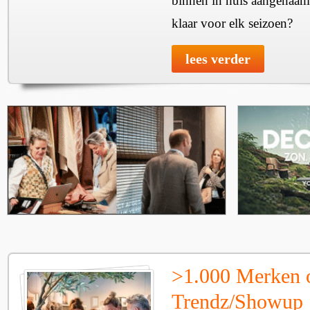
binnen in huis aangenaam
klaar voor elk seizoen?
lees verder
>1.000 Merken 
Trendz/Showup