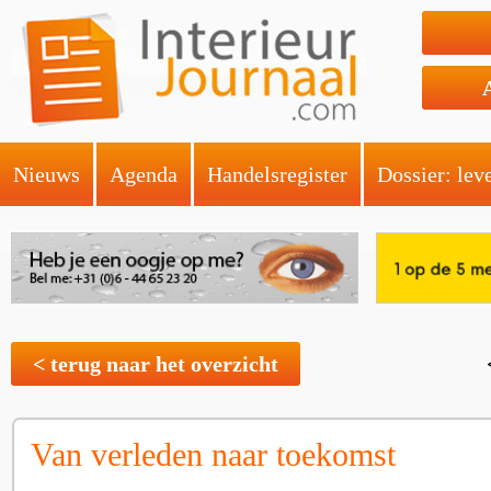
Nieuws
Agenda
Handelsregister
Dossier: lev
< terug naar het overzicht
Van verleden naar toekomst