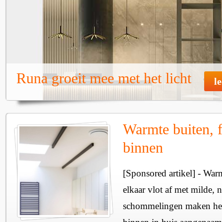
Runa groeit mee met het licht
l
Warmte buiten, f
binnen
[Sponsored artikel] - Wa
elkaar vlot af met milde, n
schommelingen maken het 