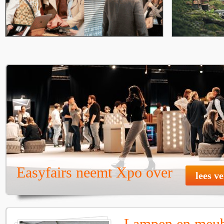
Easyfairs neemt Xpo over
lees v
Lampen en meube