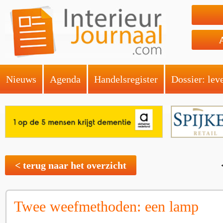
Nieuws
Agenda
Handelsregister
Dossier: lev
< terug naar het overzicht
Twee weefmethoden: een lamp