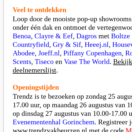
Veel te ontdekken
Loop door de mooiste pop-up showrooms
onder één dak en ontmoet de vertegenwoo
Benoa
,
Clayre & Eef
,
Dagros
met
Boltze
Countryfield
,
Gry & Sif
,
Heeej.nl
,
House
Abodee
,
Joeff.nl
,
Piffany Copenhagen
,
Ro
Scents
,
Tiseco
en
Vase The World
.
Bekijk
deelnemerslijst
.
Openingstijden
Trendz is te bezoeken op zondag 25 augu
17.00 uur, op maandag 26 augustus van 1
op dinsdag 27 augustus van 10.00-17.00 u
Evenementenhal Gorinchem
. Registreer j
www.trendzvakbeurzen.nl
met de code
M