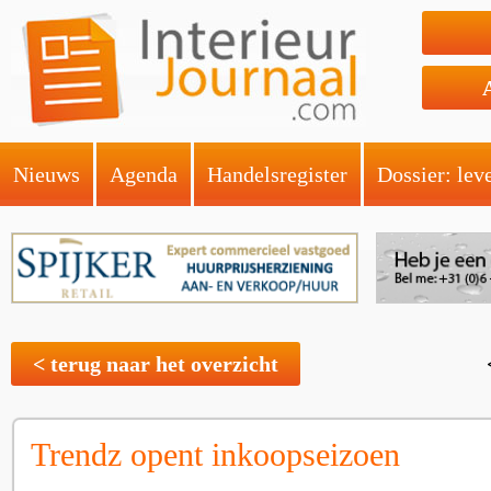
Nieuws
Agenda
Handelsregister
Dossier: lev
< terug naar het overzicht
Trendz opent inkoopseizoen