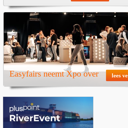
Easyfairs neemt Xpo over
lees v