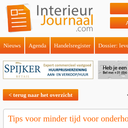
Nieuws
Agenda
Handelsregister
Dossier: lev
< terug naar het overzicht
Tips voor minder tijd voor onderh