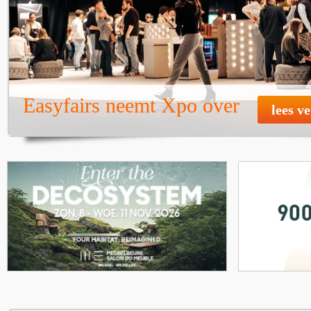
Easyfairs neemt Xpo over
lees v