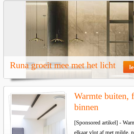
Runa groeit mee met het licht
l
Warmte buiten, f
binnen
[Sponsored artikel] - Wa
elkaar vlot af met milde, n