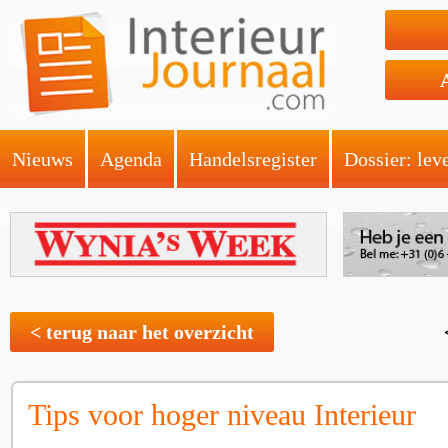
Nieuws
Agenda
Handelsregister
Dossier: lev
< terug naar het overzicht
Tips voor hoger niveau Interieur