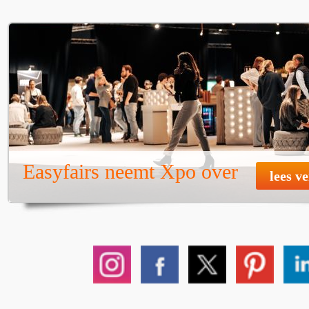
Easyfairs neemt Xpo over
lees v