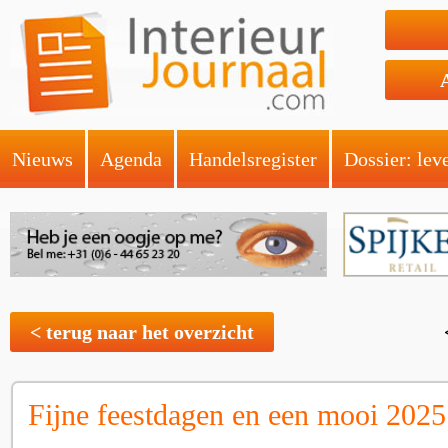
Nieuws
Agenda
Handelsregister
Dossier: lev
< terug naar het overzicht
Fijne feestdagen en een mooi 2025