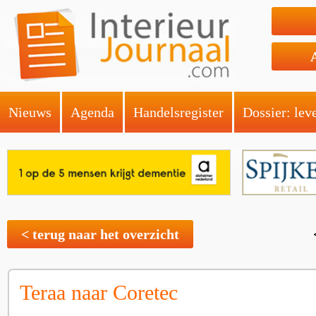
Nieuws
Agenda
Handelsregister
Dossier: lev
< terug naar het overzicht
Teraa naar Coretec